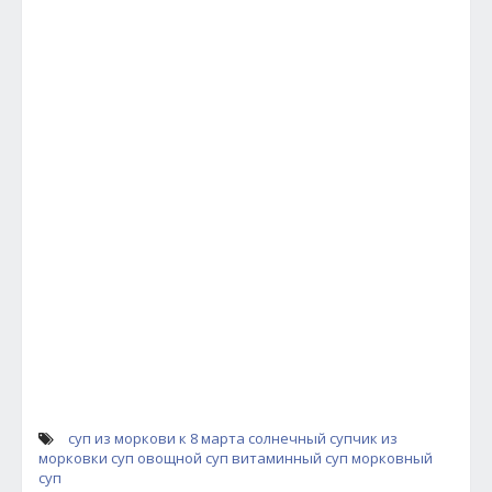
суп из моркови к 8 марта
солнечный супчик из
морковки
суп
овощной суп
витаминный суп
морковный
суп