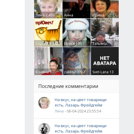
Лена
7 436
Анна
Ирина
Гумлевая
0
Бруцкая
41
Сергей
1 342
Ируся
195
Татьяна
Крючкова
0
Юнона
6
zakko2009
7
Svet-Lana
13
Последние комментарии
На вкус, на цвет товарищи
есть. Лазарь Фрейдгейм
Лена
- 06-04-2024 23:55:54
На вкус, на цвет товарищи
есть. Лазарь Фрейдгейм