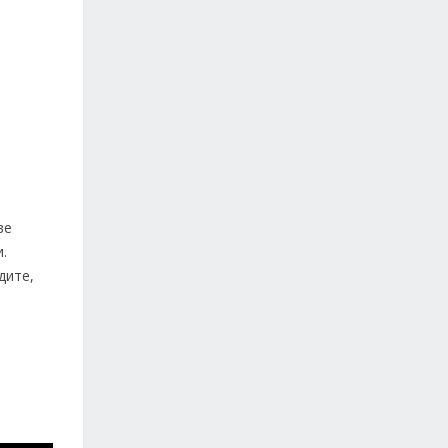
ве
.
дите,