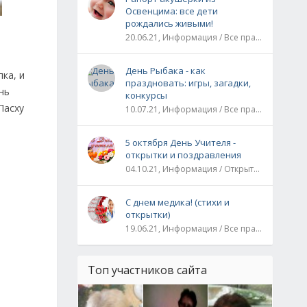
Освенцима: все дети
рождались живыми!
20.06.21, Информация / Все праздники / Рассказы и истории
День Рыбака - как
ка, и
праздновать: игры, загадки,
нь
конкурсы
Пасху
10.07.21, Информация / Все праздники
5 октября День Учителя -
открытки и поздравления
04.10.21, Информация / Открытки / Все праздники
С днем медика! (стихи и
открытки)
19.06.21, Информация / Все праздники
Топ участников сайта