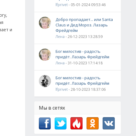
lfprivet
- 05-01-2024 09:53:46
огу,
Добро пропадает... или Santa
ая
Claus и Дед Мороз. Лазарь
вает и
Фрейдгейм
Лена
- 26-12-2023 13:28:59
Бог милостив - радость
придёт. Лазарь Фрейдгейм
Лена
- 31-10-2023 17:14:18
Бог милостив - радость
придёт. Лазарь Фрейдгейм
lfprivet
- 28-10-2023 18:37:06
Мы в сетях