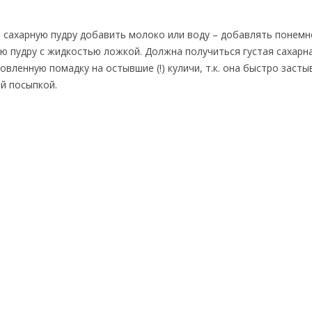
В сахарную пудру добавить молоко или воду – добавлять понемн
ую пудру с жидкостью ложкой. Должна получиться густая сахарн
овленную помадку на остывшие (!) куличи, т.к. она быстро засты
ой посыпкой.