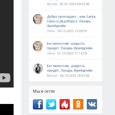
lfprivet
- 05-01-2024 09:53:46
Добро пропадает... или Santa
Claus и Дед Мороз. Лазарь
Фрейдгейм
Лена
- 26-12-2023 13:28:59
Бог милостив - радость
придёт. Лазарь Фрейдгейм
Лена
- 31-10-2023 17:14:18
Бог милостив - радость
придёт. Лазарь Фрейдгейм
lfprivet
- 28-10-2023 18:37:06
Мы в сетях