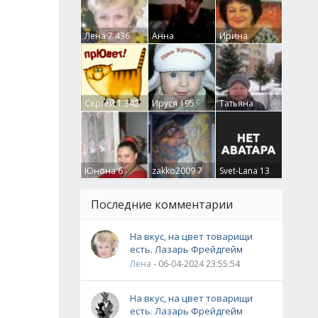
Лена
7 436
Анна
Ирина
Гумлевая
0
Бруцкая
41
Сергей
1 342
Ируся
195
Татьяна
Крючкова
0
Юнона
6
zakko2009
7
Svet-Lana
13
Последние комментарии
На вкус, на цвет товарищи
есть. Лазарь Фрейдгейм
Лена
- 06-04-2024 23:55:54
На вкус, на цвет товарищи
есть. Лазарь Фрейдгейм