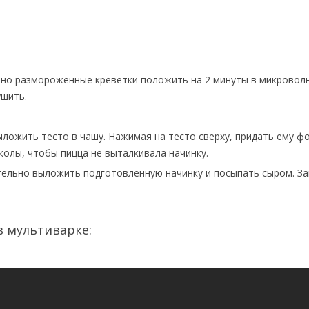
ьно размороженные креветки положить на 2 минуты в микровол
ушить.
ложить тесто в чашу. Нажимая на тесто сверху, придать ему ф
околы, чтобы пицца не выталкивала начинку.
тельно выложить подготовленную начинку и посыпать сыром. З
в мультиварке: