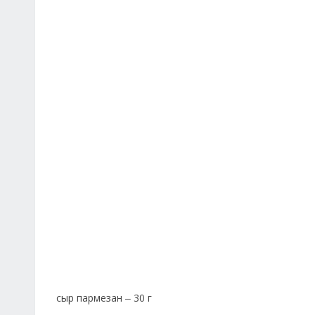
сыр пармезан
30 г
–