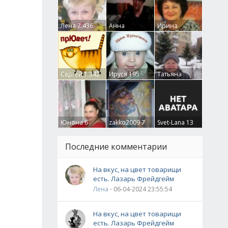
Лена
7 436
Анна
Ирина
Гумлевая
0
Бруцкая
41
Сергей
1 342
Ируся
195
Татьяна
Крючкова
0
Юнона
6
zakko2009
7
Svet-Lana
13
Последние комментарии
На вкус, на цвет товарищи
есть. Лазарь Фрейдгейм
Лена
- 06-04-2024 23:55:54
На вкус, на цвет товарищи
есть. Лазарь Фрейдгейм