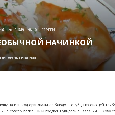
016
3 649
0
СЕРГЕЙ
НЕОБЫЧНОЙ НАЧИНКОЙ
ДЛЯ МУЛЬТИВАРКИ
ошу на Ваш суд оригинальное блюдо - голубцы из овощей, гриб
 и не совсем полезный ингредиент увидели в названии… Хочу с