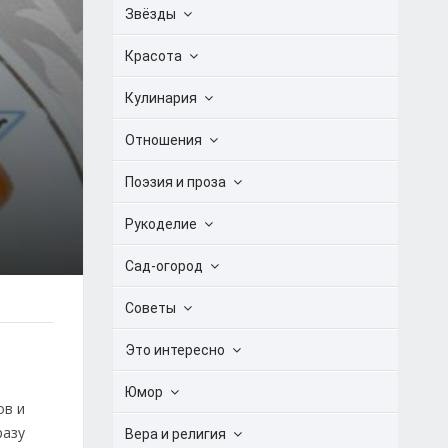
Звёзды
Красота
Кулинария
Отношения
Поэзия и проза
Рукоделие
Сад-огород
Советы
Это интересно
Юмор
ов и
разу
Вера и религия