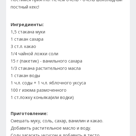
постный кекс!
Ингредиенты:
1,5 стакана муки
1 стакан сахара
3 ст.л. какао
1/4 чайной ложки соли
15 г (пакетик) - ванильного сахара
1/3 стакана растительного масла
1 стакан воды
1 ч.л. соды + 1 ч.л. яблочного уксуса
100 г изюма размоченного
1 ст.ложку коньяка(или водки)
Приготовление:
Смешать муку, соль, сахар, ванилин и какао.
Добавить растительное масло и воду.
Соду загасить уксусом и добавить в тесто.