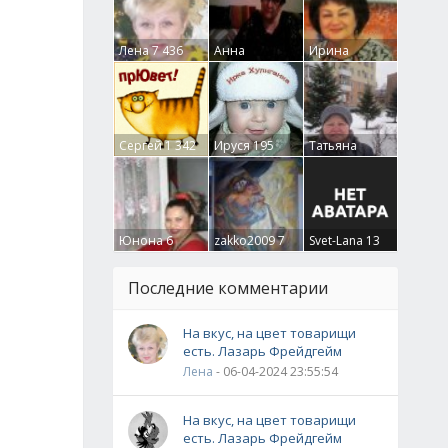
Лена
7 436
Анна
Ирина
Гумлевая
0
Бруцкая
41
Сергей
1 342
Ируся
195
Татьяна
Крючкова
0
Юнона
6
zakko2009
7
Svet-Lana
13
Последние комментарии
На вкус, на цвет товарищи
есть. Лазарь Фрейдгейм
Лена
- 06-04-2024 23:55:54
На вкус, на цвет товарищи
есть. Лазарь Фрейдгейм