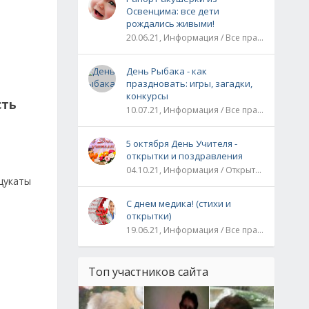
Освенцима: все дети
рождались живыми!
20.06.21, Информация / Все праздники / Рассказы и истории
День Рыбака - как
праздновать: игры, загадки,
конкурсы
сть
10.07.21, Информация / Все праздники
5 октября День Учителя -
открытки и поздравления
04.10.21, Информация / Открытки / Все праздники
цукаты
С днем медика! (стихи и
открытки)
19.06.21, Информация / Все праздники
Топ участников сайта