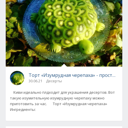
Торт «Изумрудная черепаха» - просто и эф
30.06.21
Десерты
Киви идеально плдходит для украшения десертов. Вот
такую изумительную изумрудную черепаху можно
приготовить за час. Торт «Изумрудная черепаха»
Ингредиенты: