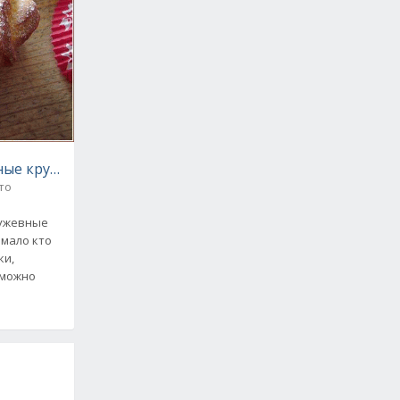
ые кружевные булочки!
то
ужевные
 мало кто
ки,
 можно