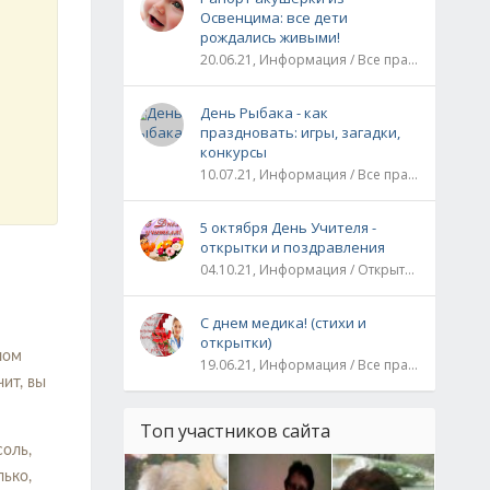
Освенцима: все дети
рождались живыми!
20.06.21, Информация / Все праздники / Рассказы и истории
День Рыбака - как
праздновать: игры, загадки,
конкурсы
10.07.21, Информация / Все праздники
5 октября День Учителя -
открытки и поздравления
04.10.21, Информация / Открытки / Все праздники
С днем медика! (стихи и
открытки)
лом
19.06.21, Информация / Все праздники
ит, вы
Топ участников сайта
соль,
лько,