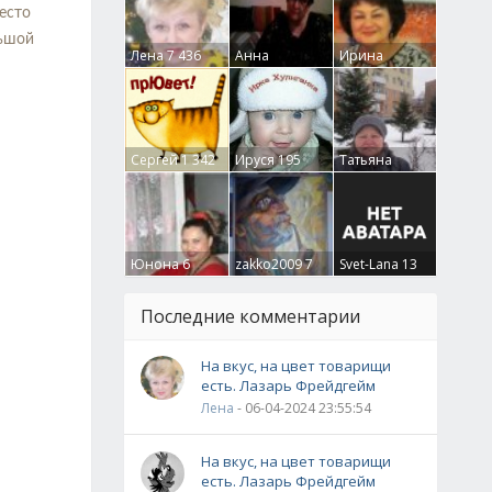
есто
льшой
Лена
7 436
Анна
Ирина
Гумлевая
0
Бруцкая
41
Сергей
1 342
Ируся
195
Татьяна
Крючкова
0
Юнона
6
zakko2009
7
Svet-Lana
13
Последние комментарии
На вкус, на цвет товарищи
есть. Лазарь Фрейдгейм
Лена
- 06-04-2024 23:55:54
На вкус, на цвет товарищи
есть. Лазарь Фрейдгейм