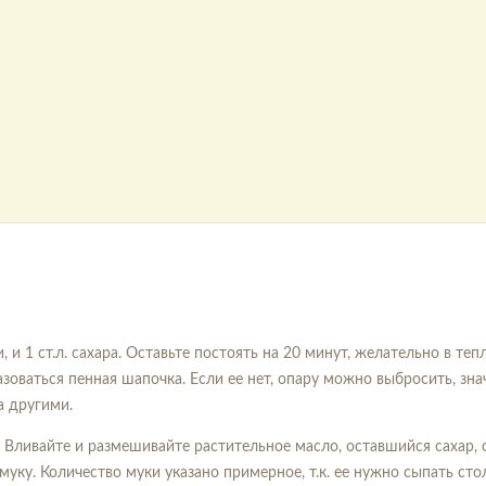
и 1 ст.л. сахара. Оставьте постоять на 20 минут, желательно в теп
оваться пенная шапочка. Если ее нет, опару можно выбросить, знач
а другими.
 Вливайте и размешивайте растительное масло, оставшийся сахар, 
муку. Количество муки указано примерное, т.к. ее нужно сыпать сто