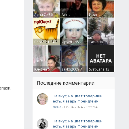
Лена
7 436
Анна
Ирина
Гумлевая
0
Бруцкая
41
Сергей
1 342
Ируся
195
Татьяна
Крючкова
0
Юнона
6
zakko2009
7
Svet-Lana
13
Последние комментарии
апахи.
На вкус, на цвет товарищи
есть. Лазарь Фрейдгейм
Лена
- 06-04-2024 23:55:54
На вкус, на цвет товарищи
есть. Лазарь Фрейдгейм