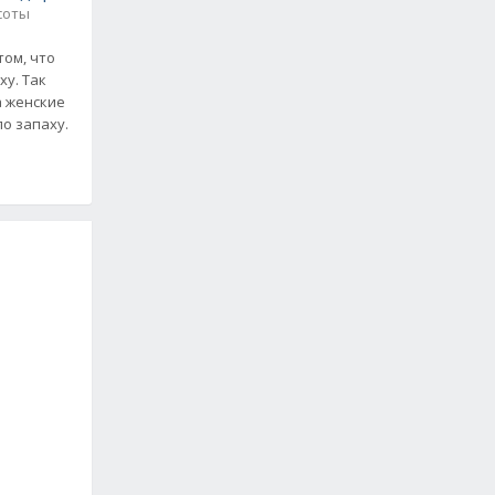
соты
том, что
 Так
а женские
по запаху.