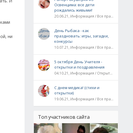
ать. И
Освенцима: все дети
рождались живыми!
20.06.21, Информация / Все праздники / Рассказы и истории
шками
День Рыбака - как
праздновать: игры, загадки,
ой, ни
конкурсы
10.07.21, Информация / Все праздники
5 октября День Учителя -
открытки и поздравления
04.10.21, Информация / Открытки / Все праздники
С днем медика! (стихи и
открытки)
19.06.21, Информация / Все праздники
Топ участников сайта