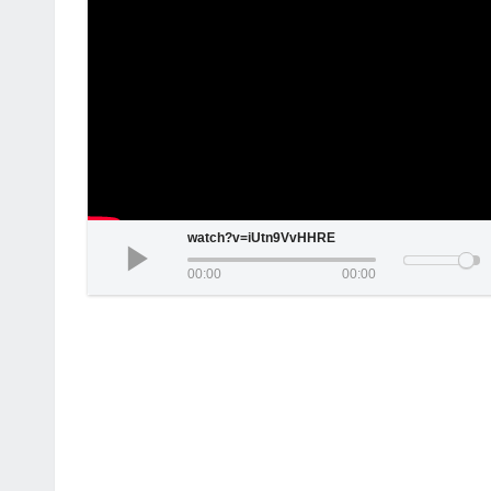
watch?v=iUtn9VvHHRE
00:00
00:00