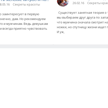
26.02.16
Секреты кра
8.05.16
Секреты красоты
Существует занятная теория о 
р заинтересует в первую
мы выбираем друг друга по запаху.
онечно, дам. Но рекомендуем
что мужчина сначала смотрит н
го и мужчинам. Ведь девушкам
ножки, но спутницу жизни ищет 
 всегда приятно чувствовать
И уж,