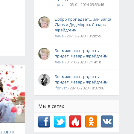
lfprivet
- 05-01-2024 09:53:46
Добро пропадает... или Santa
Claus и Дед Мороз. Лазарь
Фрейдгейм
Лена
- 26-12-2023 13:28:59
Бог милостив - радость
придёт. Лазарь Фрейдгейм
Лена
- 31-10-2023 17:14:18
Бог милостив - радость
придёт. Лазарь Фрейдгейм
lfprivet
- 28-10-2023 18:37:06
Мы в сетях
зодорант или антиперспирант?
ечно