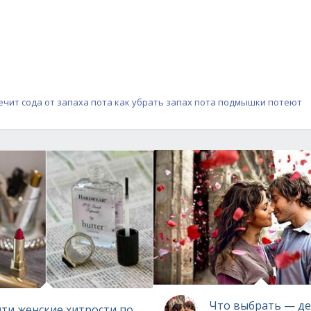
ечит
сода от запаха пота
как убрать запах пота
подмышки потеют
Что выбрать — де
Эти женские хитрости помогут всегда выглядеть безупр