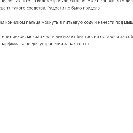
несло так, что за километр было слышно. Уже не знали, что дел
ецепт такого средства. Радости не было придела!
м кончиком пальца мокнуть в питьевую соду и нанести под мы
 течет рекой, мокрая часть высыхает быстро, ни оставляя за соб
 парфюма, а не для устранения запаха пота.