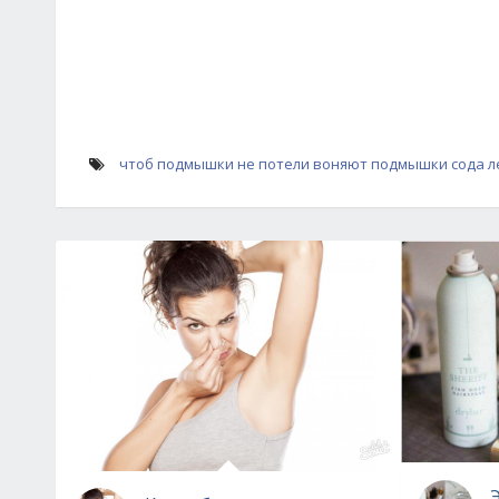
чтоб подмышки не потели
воняют подмышки
сода л