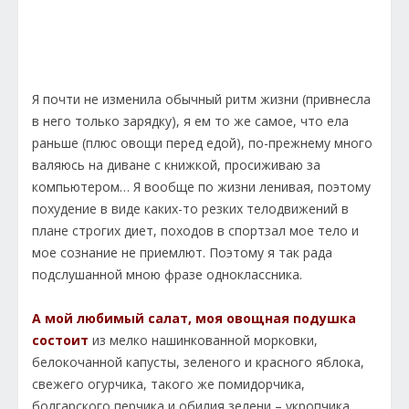
Я почти не изменила обычный ритм жизни (привнесла
в него только зарядку), я ем то же самое, что ела
раньше (плюс овощи перед едой), по-прежнему много
валяюсь на диване с книжкой, просиживаю за
компьютером… Я вообще по жизни ленивая, поэтому
похудение в виде каких-то резких телодвижений в
плане строгих диет, походов в спортзал мое тело и
мое сознание не приемлют. Поэтому я так рада
подслушанной мною фразе одноклассника.
А мой любимый салат, моя овощная подушка
состоит
из мелко нашинкованной морковки,
белокочанной капусты, зеленого и красного яблока,
свежего огурчика, такого же помидорчика,
болгарского перчика и обилия зелени – укропчика,