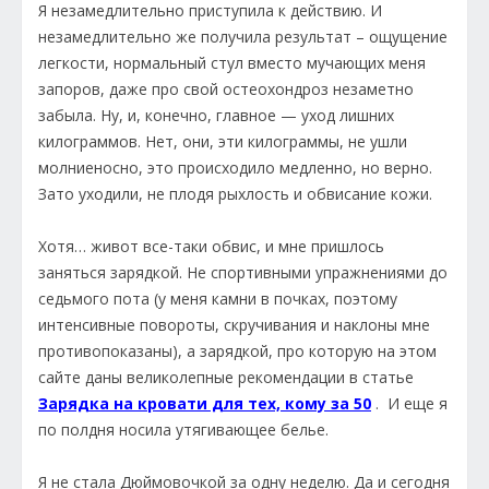
Я незамедлительно приступила к действию. И
незамедлительно же получила результат – ощущение
легкости, нормальный стул вместо мучающих меня
запоров, даже про свой остеохондроз незаметно
забыла. Ну, и, конечно, главное — уход лишних
килограммов. Нет, они, эти килограммы, не ушли
молниеносно, это происходило медленно, но верно.
Зато уходили, не плодя рыхлость и обвисание кожи.
Хотя… живот все-таки обвис, и мне пришлось
заняться зарядкой. Не спортивными упражнениями до
седьмого пота (у меня камни в почках, поэтому
интенсивные повороты, скручивания и наклоны мне
противопоказаны), а зарядкой, про которую на этом
сайте даны великолепные рекомендации в статье
Зарядка на кровати для тех, кому за 50
. И еще я
по полдня носила утягивающее белье.
Я не стала Дюймовочкой за одну неделю. Да и сегодня