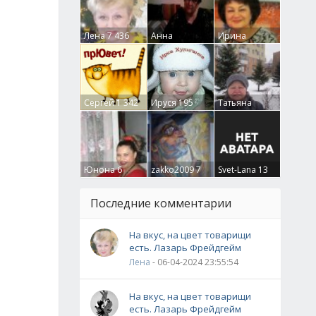
Лена
7 436
Анна
Ирина
Гумлевая
0
Бруцкая
41
Сергей
1 342
Ируся
195
Татьяна
Крючкова
0
Юнона
6
zakko2009
7
Svet-Lana
13
Последние комментарии
На вкус, на цвет товарищи
есть. Лазарь Фрейдгейм
Лена
- 06-04-2024 23:55:54
На вкус, на цвет товарищи
есть. Лазарь Фрейдгейм