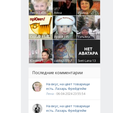
Лена
7 436
Анна
Ирина
Гумлевая
0
Бруцкая
41
Сергей
1 342
Ируся
195
Татьяна
Крючкова
0
Юнона
6
zakko2009
7
Svet-Lana
13
Последние комментарии
На вкус, на цвет товарищи
есть. Лазарь Фрейдгейм
Лена
- 06-04-2024 23:55:54
На вкус, на цвет товарищи
есть. Лазарь Фрейдгейм