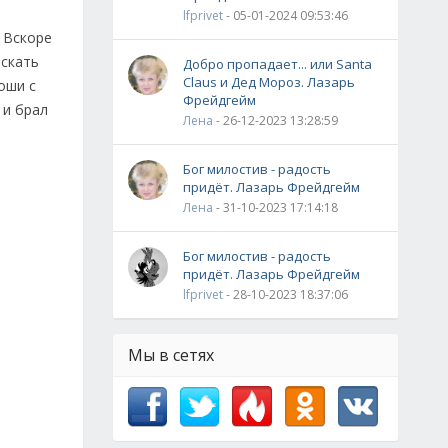
lfprivet
- 05-01-2024 09:53:46
 Вскоре
искать
Добро пропадает... или Santa
Claus и Дед Мороз. Лазарь
оши с
Фрейдгейм
 и брал
Лена
- 26-12-2023 13:28:59
Бог милостив - радость
придёт. Лазарь Фрейдгейм
Лена
- 31-10-2023 17:14:18
Бог милостив - радость
придёт. Лазарь Фрейдгейм
lfprivet
- 28-10-2023 18:37:06
Мы в сетях