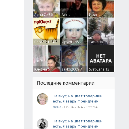
Лена
7 436
Анна
Ирина
Гумлевая
0
Бруцкая
41
Сергей
1 342
Ируся
195
Татьяна
Крючкова
0
Юнона
6
zakko2009
7
Svet-Lana
13
Последние комментарии
На вкус, на цвет товарищи
есть. Лазарь Фрейдгейм
Лена
- 06-04-2024 23:55:54
На вкус, на цвет товарищи
есть. Лазарь Фрейдгейм