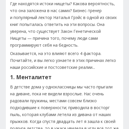
Где находятся истоки нищеты? Какова вероятность,
что она заложена в нас самих? Бизнес-тренер
и популярный лектор Наталья Грэйс в одной из своих
книг попыталась ответить на эти вопросы. Она
уверена, что существует Закон Генетической
Нищеты — причина того, почему люди сами
программируют себя на бедность.
Оказывается, на это влияют всего 4 фактора.
Почитайте, и вы легко узнаете в этих причинах легко
наши российские и постсоветские реалии...
1. Менталитет
В детстве дома у одноклассницы мы часто прыгали
на диване, пока не видели взрослые. Нас очень
радовали пружины, местами совсем близко
подходившие к поверхности; приводила в восторг
пыль, которая клубами летела из дивана от наших
прыжков. Когда спустя двадцать лет я зашла к своей
подруге детства, то в ужасе увидела в углу всё тот же