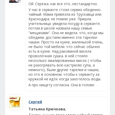
Ой. Сережа. как все это...нестандартно.
У нас в серванте стоял сервиз обеденно-
чайный. Мама привезла из Трускавца или
Краснодара. не помню уже. Пришла
учительница. увидела посуду в серванте.
потом в школе назвала нашу семью
"мещанами". Она не видела. что, когда мы
обедаем. достаем именно эти тарелки-
чашки. Просто на кухне, маленькой очень,
не было той мебели. что сейчас обычно
есть в кухне. Над раковиной висела
проволочная сушка. в ней стояло
несколько эмалированных мисок ( чтобы
не разогревать всю кастрюлю супа, а
немного), были другие тарелки и чашки,
но это в основном. чтобы к серванту за
кружкой не идти. когда захотелось воды.
А про нищету согласна. Она в голове.
Сергей
Татьяна Крючкова
,
Танюш, а у нас тоже стоит чайный сервиз,