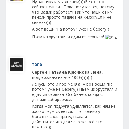
Ну,заначку и мы делаем))))Без этого
сейчас нельзя... Пока получается, потому
что Вадик работает! Так что наши с ним
пенсии просто падают на книжку...я и не
снимаю)))
А вот вещи "на потом" уже не берегу))
Пьем из хрусталя и едим из сервиза!
Yana
Сергей
,
Татьяна Крючкова
,
Лена
,
поддержиаю на все 100%)))))))
Ленусь, это и про меня))):А вот вещи "на
потом" уже не берегу)) Пьем из хрусталя и
едим из сервиза! Особенно, кокда с
детьми собираемся.
Когда моя подруга удивляется, как нам не
жалко, муж смеётся: - Не только у
богатых свои причуды...да и
действительно для чего же всё это
нажито)))