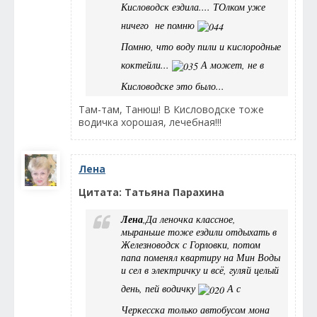
Кисловодск ездила.... ТОлком уже
ничего не помню
Помню, что воду пили и кислородные
коктейли...
А может, не в
Кисловодске это было...
Там-там, Танюш! В Кисловодске тоже
водичка хорошая, лечебная!!!
Лена
Цитата: Татьяна Парахина
Лена
,Да леночка классное,
мыраньше тоже ездили отдыхать в
Железноводск с Горловки, потом
папа поменял квартиру на Мин Воды
и сел в электричку и всё, гуляй целый
день, пей водичку
А с
Черкесска только автобусом мона