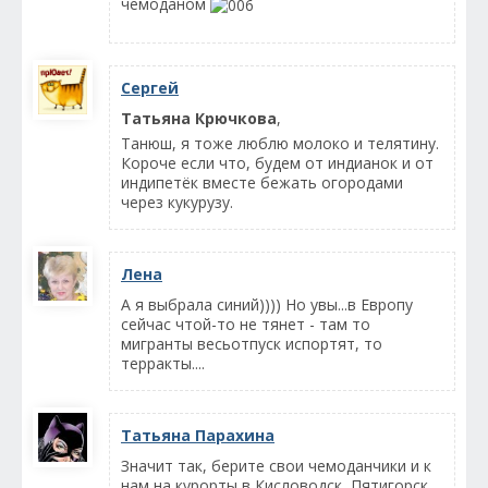
чемоданом
Сергей
Татьяна Крючкова
,
Танюш, я тоже люблю молоко и телятину.
Короче если что, будем от индианок и от
индипетёк вместе бежать огородами
через кукурузу.
Лена
А я выбрала синий)))) Но увы...в Европу
сейчас чтой-то не тянет - там то
мигранты весьотпуск испортят, то
терракты....
Татьяна Парахина
Значит так, берите свои чемоданчики и к
нам на курорты в Кисловодск, Пятигорск