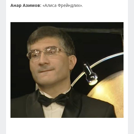
Анар Азимов:
«Алиса Фрейндлих».