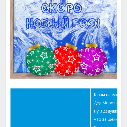
К нам на елку – 
Дед Мороз идет 
Ну и дедушка Мор
Что за щеки, что 