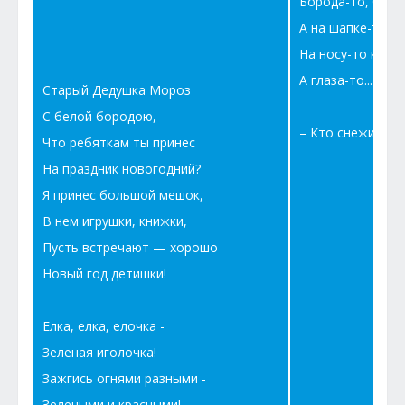
Борода-то, бород
А на шапке-то зв
На носу-то крап
А глаза-то... пап
Старый Дедушка Мороз
С белой бородою,
– Кто снежинки 
Что ребяткам ты принес
На праздник новогодний?
Я принес большой мешок,
В нем игрушки, книжки,
Пусть встречают — хорошо
Новый год детишки!
Елка, елка, елочка -
Зеленая иголочка!
Зажгись огнями разными -
Зелеными и красными!