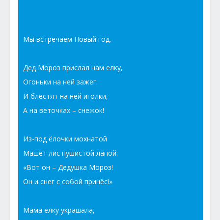
Мы встречаем Новый год.
Дед Мороз прислал нам елку,
Огоньки на ней зажег.
И блестят на ней иголки,
А на веточках – снежок!
Из-под ёлочки мохнатой
Машет лис пушистой лапой:
«Вот он – Дедушка Мороз!
Он и снег с собой принёс!»
Мама елку украшала,