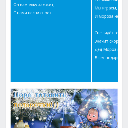
Он нам елку зажжет,
Мы играем, веси
С нами песни споет.
И мороза не бои
Снег идёт, снег и
Значит скоро Но
Дед Мороз к нам
Всем подарки пр