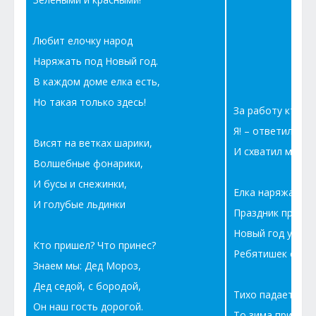
Любит елочку народ
Наряжать под Новый год.
В каждом доме елка есть,
Но такая только здесь!
За работу кто в 
Я! – ответил Де
Висят на ветках шарики,
И схватил меня 
Волшебные фонарики,
И бусы и снежинки,
Елка наряжается
И голубые льдинки
Праздник прибли
Новый год у вор
Кто пришел? Что принес?
Ребятишек елка 
Знаем мы: Дед Мороз,
Дед седой, с бородой,
Тихо падает сне
Он наш гость дорогой.
То зима пришла,