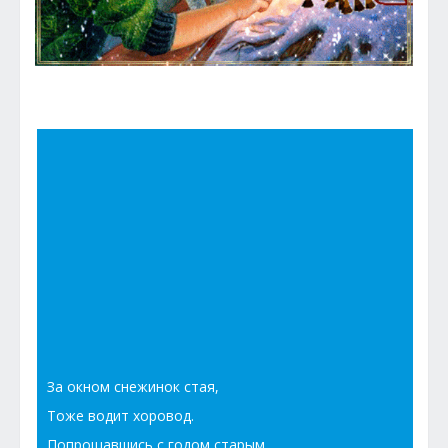
За окном снежинок стая,
Тоже водит хоровод.
Попрощавшись с годом старым,