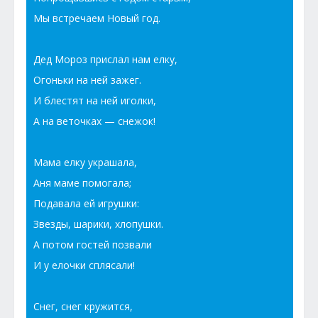
Мы встречаем Новый год.
Дед Мороз прислал нам елку,
Огоньки на ней зажег.
И блестят на ней иголки,
А на веточках — снежок!
Мама елку украшала,
Аня маме помогала;
Подавала ей игрушки:
Звезды, шарики, хлопушки.
А потом гостей позвали
И у елочки сплясали!
Снег, снег кружится,