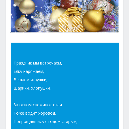
Праздник мы встречаем,
Елку наряжаем,
Вешаем игрушки,
Шарики, хлопушки.
За окном снежинок стая
Тоже водит хоровод.
Попрощавшись с годом старым,