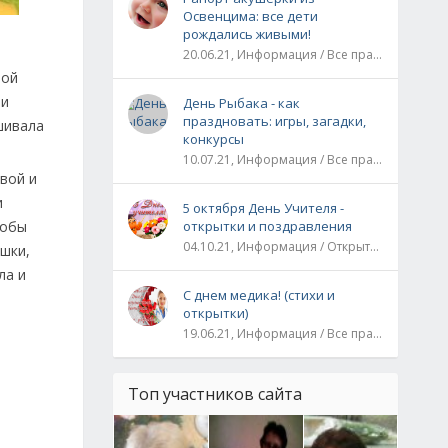
Освенцима: все дети
рождались живыми!
20.06.21, Информация / Все праздники / Рассказы и истории
той
 и
День Рыбака - как
праздновать: игры, загадки,
шивала
конкурсы
10.07.21, Информация / Все праздники
вой и
и
5 октября День Учителя -
тобы
открытки и поздравления
04.10.21, Информация / Открытки / Все праздники
ашки,
ла и
С днем медика! (стихи и
открытки)
19.06.21, Информация / Все праздники
Топ участников сайта