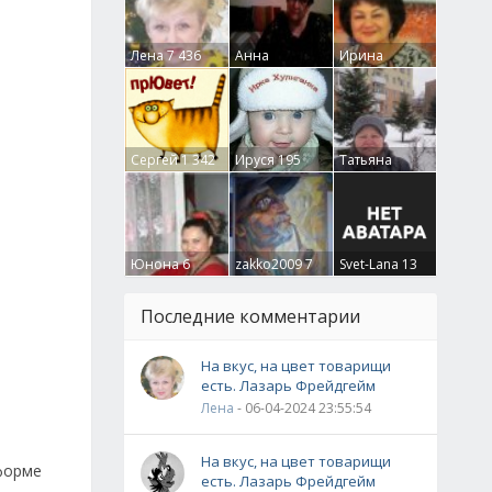
Лена
7 436
Анна
Ирина
Гумлевая
0
Бруцкая
41
Сергей
1 342
Ируся
195
Татьяна
Крючкова
0
Юнона
6
zakko2009
7
Svet-Lana
13
Последние комментарии
На вкус, на цвет товарищи
есть. Лазарь Фрейдгейм
Лена
- 06-04-2024 23:55:54
На вкус, на цвет товарищи
форме
есть. Лазарь Фрейдгейм