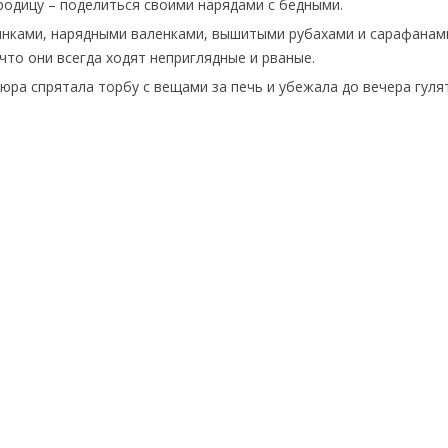
родицу – поделиться своими нарядами с бедными.
ынками, нарядными валенками, вышитыми рубахами и сарафанами
то они всегда ходят неприглядные и рваные.
юра спрятала торбу с вещами за печь и убежала до вечера гуля