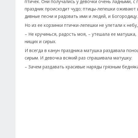
птичек. Они получались у девочки очень ладными, с
праздник происходит чудо; птицы-лепешки оживают 
дивные песни и радовать ими и людей, и Богородицу.
Но из ее корзинки птички-лепешки не улетали к небу,
– Не кручинься, радость моя, – утешала ее матушка,
нищих и сирых.
И всегда в канун праздника матушка раздавала поно
сирым. И девочка всякий раз спрашивала матушку:
– Зачем раздавать красивые наряды грязным бедняка