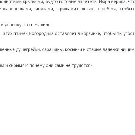
 поднятыми крыльями, будто готовые взлететь. Нюра верила, что
и жаворонками, синицами, стрижами взлетают в небеса, чтобы 
 и девочку это печалило.
 – этих птичек Богородица оставляет в корзинке, чтобы ты угос
шенные душегрейки, сарафаны, косынки и старые валенки нищим
м и сирым? И почему они сами не трудятся?