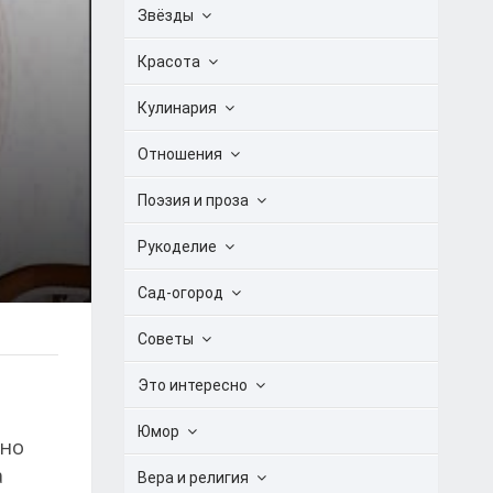
Звёзды
Красота
Кулинария
Отношения
Поэзия и проза
Рукоделие
Сад-огород
Советы
Это интересно
Юмор
ано
а
Вера и религия