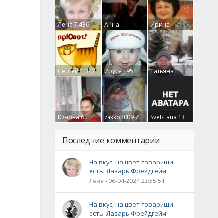
Лена
7 436
Анна
Ирина
Гумлевая
0
Бруцкая
41
Сергей
1 342
Ируся
195
Татьяна
Крючкова
0
Юнона
6
zakko2009
7
Svet-Lana
13
Последние комментарии
На вкус, на цвет товарищи
есть. Лазарь Фрейдгейм
Лена
- 06-04-2024 23:55:54
На вкус, на цвет товарищи
есть. Лазарь Фрейдгейм