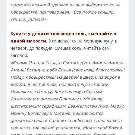
протрите влажной тряпкой пыль и выбросите ее на
перекрестке, приговаривая: «Все плохое сплыло,
сгнило, уплыло!»
Купите у девяти торговцев соль, смешайте в
одной емкости.
Это делается на молодую луну, в
четверг, до полудня. Смешав соль, читайте сам
заговор:
«Во имя Отца, и Сына, и Святого Духа. Аминь! Аминь!
Аминь! Встану я, раба Божья (свое имя), благословясь!
Пойду, перекрестясь! Из дверей в двери, из ворот в
ворота, в чистое поле, под восточную сторону.
Помолюсь я Господу Богу нашему и Святым
Архангелам и ангелам Гавриилу и Михаилу,
шестикрылым серафимам. Евангелистам Луке, Марку,
Иоанну Богослову и Матвею. Как вас боится
демонская сила и страшится небесных стрел вашего
воинства, так пускай устрашится, убоится раб Божий
(имя мужа ) моего заговора-приговора. Слово мое