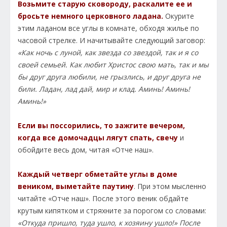
Возьмите старую сковороду, раскалите ее и
бросьте немного церковного ладана.
Окурите
этим ладаном все углы в комнате, обходя жилье по
часовой стрелке. И начитывайте следующий заговор:
«Как ночь с луной, как звезда со звездой, так и я со
своей семьей. Как любит Христос свою мать, так и мы
бы друг друга любили, не грызлись, и друг друга не
били. Ладан, лад дай, мир и клад. Аминь! Аминь!
Аминь!»
Если вы поссорились, то зажгите вечером,
когда все домочадцы лягут спать, свечу
и
обойдите весь дом, читая «Отче наш».
Каждый четверг обметайте углы в доме
веником, выметайте паутину
. При этом мысленно
читайте «Отче наш». После этого веник обдайте
крутым кипятком и стряхните за порогом со словами:
«Откуда пришло, туда ушло, к хозяину ушло!» После