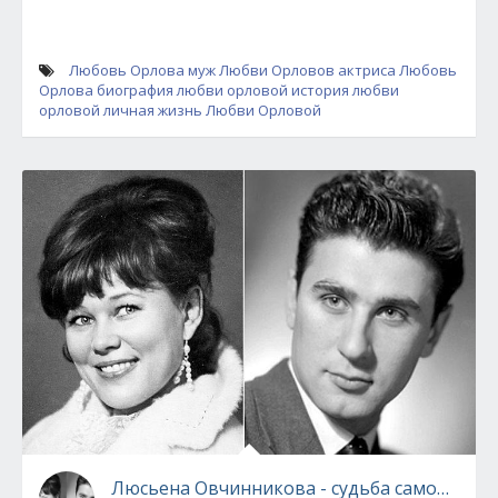
Любовь Орлова
муж Любви Орловов
актриса Любовь
Орлова
биография любви орловой
история любви
орловой
личная жизнь Любви Орловой
Люсьена Овчинникова - судьба самой счаст