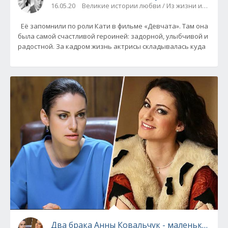
16.05.20
Великие истории любви / Из жизни известн
Её запомнили по роли Кати в фильме «Девчата». Там она
была самой счастливой героиней: задорной, улыбчивой и
радостной. За кадром жизнь актрисы складывалась куда
Два брака Анны Ковальчук - маленькие та