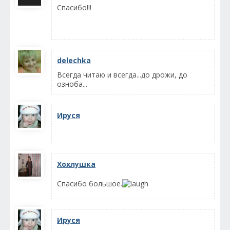
Спасибо!!!
delechka
Всегда читаю и всегда...до дрожи, до
озноба...
Ируся
Хохлушка
Спасибо большое.
Ируся