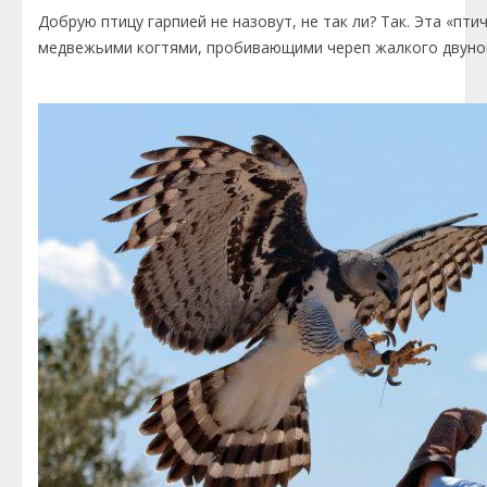
Добрую птицу гарпией не назовут, не так ли? Так. Эта «пти
медвежьими когтями, пробивающими череп жалкого двуного,