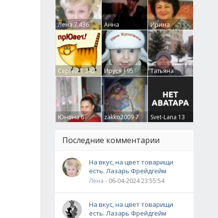
Лена
7 436
Анна
Ирина
Гумлевая
0
Бруцкая
41
Сергей
1 342
Ируся
195
Татьяна
Крючкова
0
Юнона
6
zakko2009
7
Svet-Lana
13
Последние комментарии
На вкус, на цвет товарищи
есть. Лазарь Фрейдгейм
Лена
- 06-04-2024 23:55:54
На вкус, на цвет товарищи
есть. Лазарь Фрейдгейм