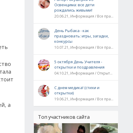
Освенцима: все дети
рождались живыми!
20.06.21, Информация / Все праздники / Рассказы и истории
День Рыбака - как
праздновать: игры, загадки,
конкурсы
еть
10.07.21, Информация / Все праздники
5 октября День Учителя -
ство
открытки и поздравления
тала
04.10.21, Информация / Открытки / Все праздники
стоит
С днем медика! (стихи и
открытки)
19.06.21, Информация / Все праздники
й, а
Топ участников сайта