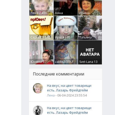
Лена
7 436
Анна
Ирина
Гумлевая
0
Бруцкая
41
Сергей
1 342
Ируся
195
Татьяна
Крючкова
0
Юнона
6
zakko2009
7
Svet-Lana
13
Последние комментарии
На вкус, на цвет товарищи
есть. Лазарь Фрейдгейм
Лена
- 06-04-2024 23:55:54
На вкус, на цвет товарищи
есть. Лазарь Фрейдгейм