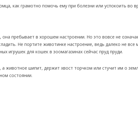
омца, как грамотно помочь ему при болезни или успокоить во в
, она пребывает в хорошем настроении. Но это вовсе не означа
гладить. Не портите животинке настроение, ведь далеко не все 
ных игрушек для кошек в зоомагазинах сейчас пруд пруди.
, а животное шипит, держит хвост торчком или стучит им о зем
вном состоянии.