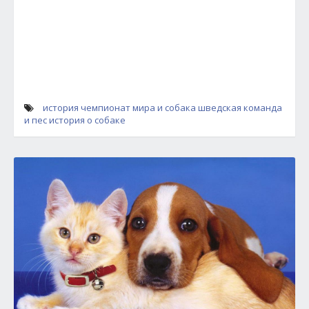
история
чемпионат мира и собака
шведская команда
и пес
история о собаке