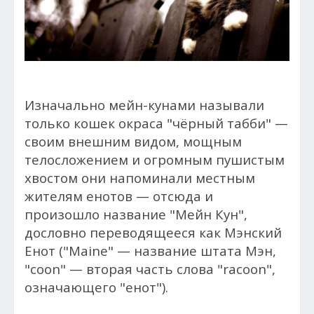
Изначально мейн-кунами называли
только кошек окраса "чёрный табби" —
своим внешним видом, мощным
телосложением и огромным пушистым
хвостом они напоминали местным
жителям енотов — отсюда и
произошло название "Мейн Кун",
дословно переводящееся как Мэнский
Енот ("Maine" — название штата Мэн,
"coon" — вторая часть слова "racoon",
означающего "енот").