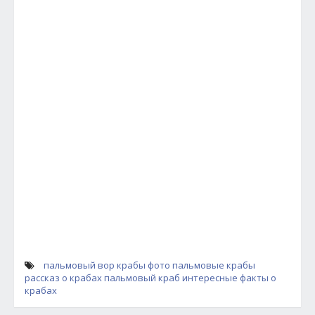
пальмовый вор
крабы
фото пальмовые крабы
рассказ о крабах
пальмовый краб
интересные факты о
крабах