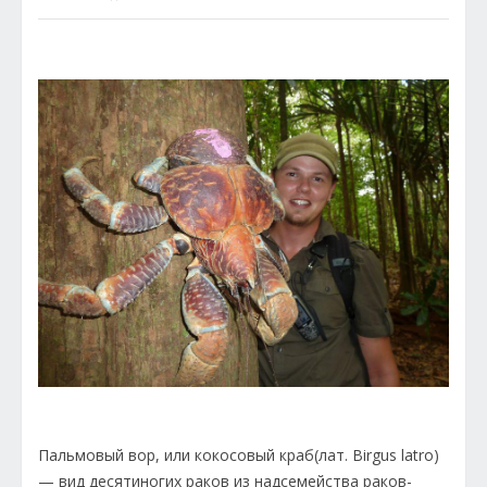
Пальмовый вор, или кокосовый краб(лат. Birgus latro)
— вид десятиногих раков из надсемейства раков-