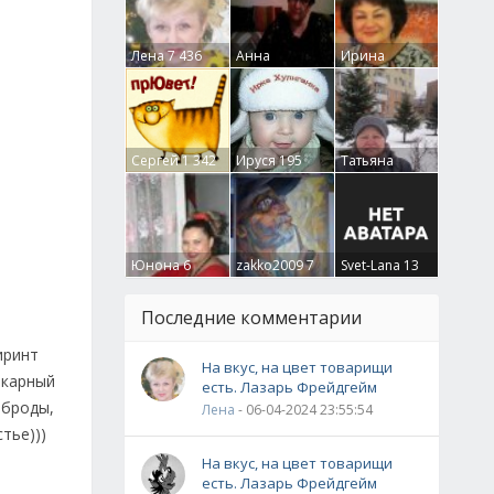
Лена
7 436
Анна
Ирина
Гумлевая
0
Бруцкая
41
Сергей
1 342
Ируся
195
Татьяна
Крючкова
0
Юнона
6
zakko2009
7
Svet-Lana
13
Последние комментарии
иринт
На вкус, на цвет товарищи
икарный
есть. Лазарь Фрейдгейм
еброды,
Лена
- 06-04-2024 23:55:54
тье)))
На вкус, на цвет товарищи
есть. Лазарь Фрейдгейм