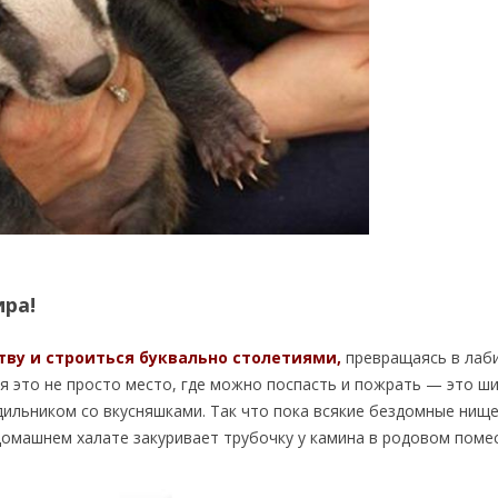
ра!
тву и строиться буквально столетиями,
превращаясь в лаб
ля это не просто место, где можно поспасть и пожрать — это ш
одильником со вкусняшками. Так что пока всякие бездомные нищ
 домашнем халате закуривает трубочку у камина в родовом помес