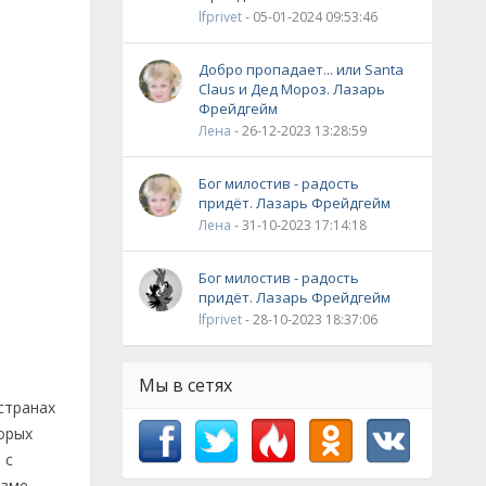
lfprivet
- 05-01-2024 09:53:46
Добро пропадает... или Santa
Claus и Дед Мороз. Лазарь
Фрейдгейм
Лена
- 26-12-2023 13:28:59
Бог милостив - радость
придёт. Лазарь Фрейдгейм
Лена
- 31-10-2023 17:14:18
Бог милостив - радость
придёт. Лазарь Фрейдгейм
lfprivet
- 28-10-2023 18:37:06
Мы в сетях
странах
орых
 с
изме