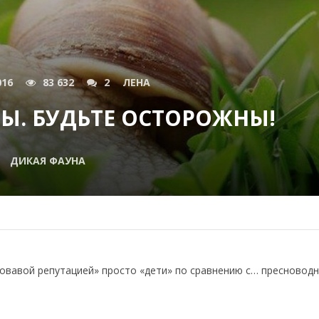
016
83 632
2
ЛЕНА
Ы. БУДЬТЕ ОСТОРОЖНЫ!
ДИКАЯ ФАУНА
ровавой репутацией» просто «дети» по сравнению с… пресновод