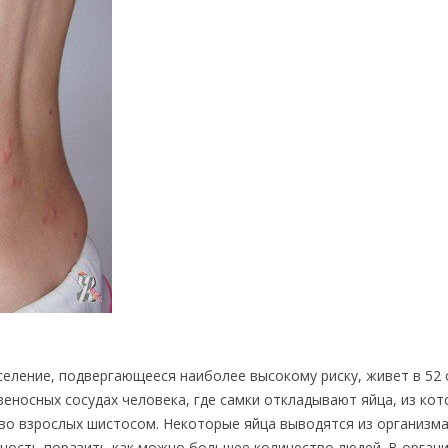
еление, подвергающееся наиболее высокому риску, живет в 52 
еносных сосудах человека, где самки откладывают яйца, из кот
о взрослых шистосом. Некоторые яйца выводятся из организма
ность поразить как можно большее количество людей. В орган