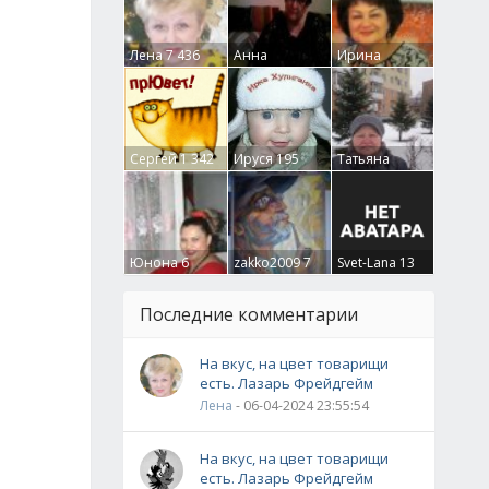
Лена
7 436
Анна
Ирина
Гумлевая
0
Бруцкая
41
Сергей
1 342
Ируся
195
Татьяна
Крючкова
0
Юнона
6
zakko2009
7
Svet-Lana
13
Последние комментарии
На вкус, на цвет товарищи
есть. Лазарь Фрейдгейм
Лена
- 06-04-2024 23:55:54
На вкус, на цвет товарищи
есть. Лазарь Фрейдгейм