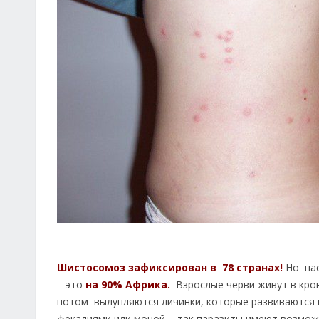
Шистосомоз зафиксирован в 78 странах!
Но нас
– это
на 90% Африка.
Взрослые черви живут в кров
потом вылупляются личинки, которые развиваются в
фекалиями или мочой - так паразиты имеют возмож