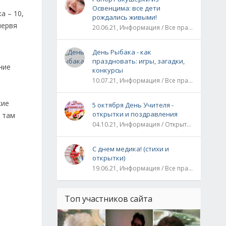
Освенцима: все дети
а – 10,
рождались живыми!
червя
20.06.21, Информация / Все праздники / Рассказы и истории
День Рыбака - как
праздновать: игры, загадки,
ние
конкурсы
10.07.21, Информация / Все праздники
кие
5 октября День Учителя -
открытки и поздравления
 там
04.10.21, Информация / Открытки / Все праздники
С днем медика! (стихи и
открытки)
19.06.21, Информация / Все праздники
Топ участников сайта