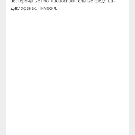
нестероидные противовоспалительные средства -
Диклофенак, Нимесил.