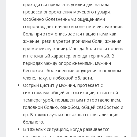
приходится прилагать усилия для начала
процесса опорожнения мочевого пузыря.
Особенно болезненными ощущениями
сопровождает начало и конец мочеиспускания.
Боль при этом описывается пациентами как
жжение, рези в уретре (причины боли, жжения
при мочеиспускании). Иногда боли носят очень
интенсивный характер, иногда терпимый. В
периодах между опорожнениями, мужчин
беспокоят болезненные ощущения в половом
члене, паху, в лобковой области.
Острый цистит у мужчин, протекает с
симптомами общей интоксикации, с высокой
температурой, повышенным потоотделением,
головной болью, ознобом, общей слабостью и
пр. В таких случаях показана госпитализация
больного.
В тяжелых ситуациях, когда развивается
гангренозная, геморрагическая форма цистита у