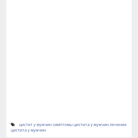
цистит у мужчин
симптомы цистита у мужчин
лечение
цистита у мужчин