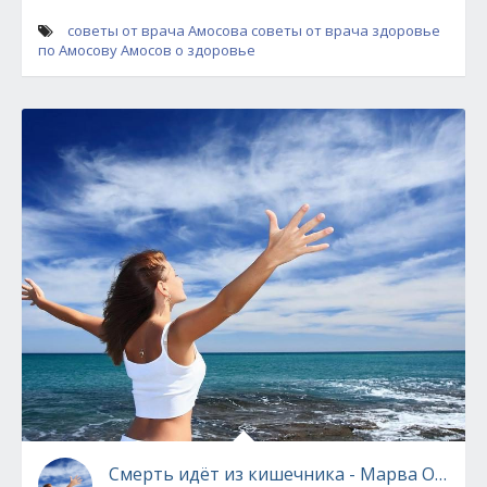
советы от врача Амосова
советы от врача
здоровье
по Амосову
Амосов о здоровье
Смерть идёт из кишечника - Марва Оганян