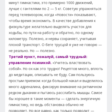
минут гимнастики, это примерно 1000 движений,
лучше с гантелями по 2 — 5 кг. Советую упражняться
перед телевизором, когда «Новости» показывают,
чтобы время экономить. В качестве добавления к
физкультуре желательно выделять участок для
ходьбы, по пути на работу и обратно, по одному
километру. Полезно, и нервы сохраняет, учитывая
плохой транспорт. О беге трусцой я уже не говорю —
не реально. Но — полезно.
Третий пункт, пожалуй, самый трудный:
управление психикой.
«Учитесь властвовать
собой». Но ох как это трудно! Рецептов много, вплоть
до медитации, описывать не буду. Сам пользуюсь
простым приемом: когда большой накал и выделилось
много адреналина, фиксирую внимание на ритмичном
редком дыхании и пытаюсь расслабить мышцы. Самое
бы хорошее в такие моменты — сделать энергичную
гимнастику, но ведь обстановка обычно не
позволяет. Но все равно, как только позволит —