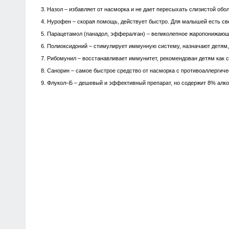
3. Назол – избавляет от насморка и не дает пересыхать слизистой обол
4. Нурофен – скорая помощь, действует быстро. Для малышей есть све
5. Парацетамол (панадол, эффералган) – великолепное жаропонижающ
6. Полиоксидоний – стимулирует иммунную систему, назначают детям
7. Рибомунил – восстанавливает иммунитет, рекомендован детям как 
8. Санорин – самое быстрое средство от насморка с противоаллергич
9. Флукол–Б – дешевый и эффективный препарат, но содержит 8% алко