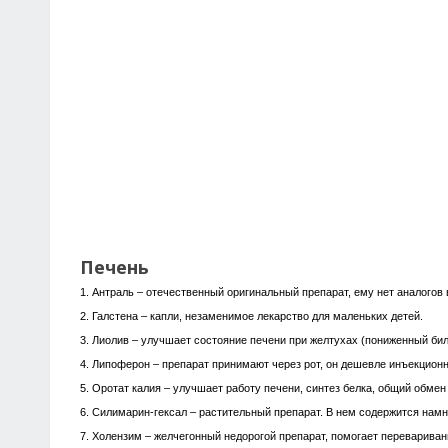
Печень
1. Антраль – отечественный оригинальный препарат, ему нет аналогов
2. Галстена – капли, незаменимое лекарство для маленьких детей.
3. Лиолив – улучшает состояние печени при желтухах (пониженный бил
4. Липоферон – препарат принимают через рот, он дешевле инъекционн
5. Оротат калия – улучшает работу печени, синтез белка, общий обмен
6. Силимарин-гексал – растительный препарат. В нем содержится намн
7. Холензим – желчегонный недорогой препарат, помогает переварива