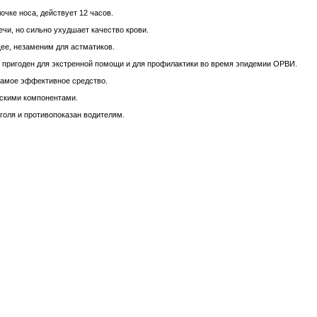
очке носа, действует 12 часов.
чи, но сильно ухудшает качество крови.
ее, незаменим для астматиков.
, пригоден для экстренной помощи и для профилактики во время эпидемии ОРВИ.
самое эффективное средство.
ескими компонентами.
голя и противопоказан водителям.