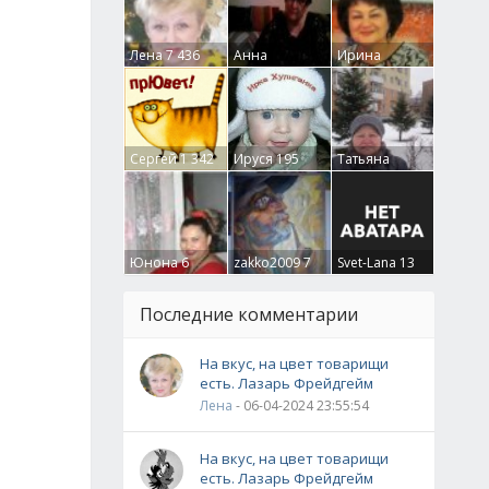
Лена
7 436
Анна
Ирина
Гумлевая
0
Бруцкая
41
Сергей
1 342
Ируся
195
Татьяна
Крючкова
0
Юнона
6
zakko2009
7
Svet-Lana
13
Последние комментарии
На вкус, на цвет товарищи
есть. Лазарь Фрейдгейм
Лена
- 06-04-2024 23:55:54
На вкус, на цвет товарищи
есть. Лазарь Фрейдгейм