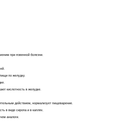
аменим при язвенной болезни.
ей.
пищи по желудку.
ке.
жают кислотность в желудке.
ительным действием, нормализует пищеварение.
ть в виде сиропа и в каплях.
чем аналоги.