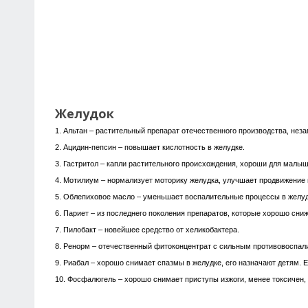
Желудок
1. Альтан – растительный препарат отечественного производства, нез
2. Ацидин-пепсин – повышает кислотность в желудке.
3. Гастритол – капли растительного происхождения, хороши для малыш
4. Мотилиум – нормализует моторику желудка, улучшает продвижение 
5. Облепиховое масло – уменьшает воспалительные процессы в желуд
6. Париет – из последнего поколения препаратов, которые хорошо сни
7. Пилобакт – новейшее средство от хеликобактера.
8. Ренорм – отечественный фитоконцентрат с сильным противовоспал
9. Риабал – хорошо снимает спазмы в желудке, его назначают детям. Ес
10. Фосфалюгель – хорошо снимает приступы изжоги, менее токсичен, 