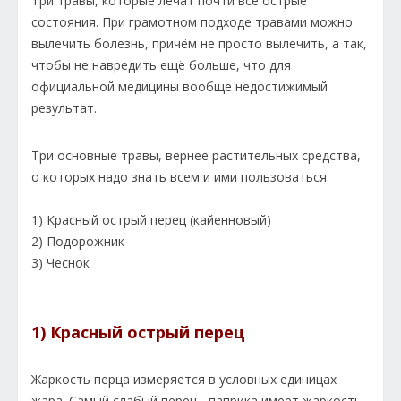
Три травы, которые лечат почти все острые
состояния. При грамотном подходе травами можно
вылечить болезнь, причём не просто вылечить, а так,
чтобы не навредить ещё больше, что для
официальной медицины вообще недостижимый
результат.
Три основные травы, вернее растительных средства,
о которых надо знать всем и ими пользоваться.
1) Красный острый перец (кайенновый)
2) Подорожник
3) Чеснок
1) Красный острый перец
Жаркость перца измеряется в условных единицах
жара. Самый слабый перец - паприка имеет жаркость