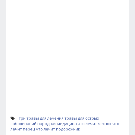
три травы для лечения
травы для острых
заболеваний
народная медицина
что лечит чеснок
что
лечит перец
что лечит подорожник