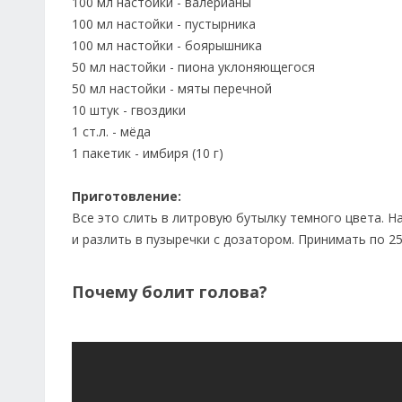
100 мл настойки - валерианы
100 мл настойки - пустырника
100 мл настойки - боярышника
50 мл настойки - пиона уклоняющегося
50 мл настойки - мяты перечной
10 штук - гвоздики
1 ст.л. - мёда
1 пакетик - имбиря (10 г)
Приготовление:
Все это слить в литровую бутылку темного цвета. Н
и разлить в пузыречки с дозатором. Принимать по 25
Почему болит голова?