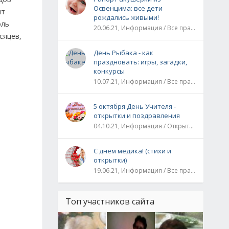
Освенцима: все дети
ит
рождались живыми!
оль
20.06.21, Информация / Все праздники / Рассказы и истории
сяцев,
День Рыбака - как
праздновать: игры, загадки,
конкурсы
10.07.21, Информация / Все праздники
5 октября День Учителя -
открытки и поздравления
04.10.21, Информация / Открытки / Все праздники
С днем медика! (стихи и
открытки)
19.06.21, Информация / Все праздники
Топ участников сайта