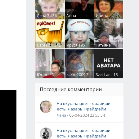
Лена
7 436
Анна
Ирина
Гумлевая
0
Бруцкая
41
Сергей
1 342
Ируся
195
Татьяна
Крючкова
0
Юнона
6
zakko2009
7
Svet-Lana
13
Последние комментарии
На вкус, на цвет товарищи
есть. Лазарь Фрейдгейм
Лена
- 06-04-2024 23:55:54
На вкус, на цвет товарищи
есть. Лазарь Фрейдгейм