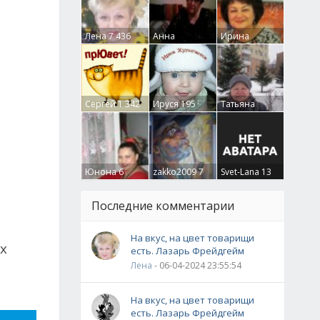
Лена
7 436
Анна
Ирина
Гумлевая
0
Бруцкая
41
Сергей
1 342
Ируся
195
Татьяна
Крючкова
0
Юнона
6
zakko2009
7
Svet-Lana
13
Последние комментарии
На вкус, на цвет товарищи
х
есть. Лазарь Фрейдгейм
Лена
- 06-04-2024 23:55:54
На вкус, на цвет товарищи
есть. Лазарь Фрейдгейм