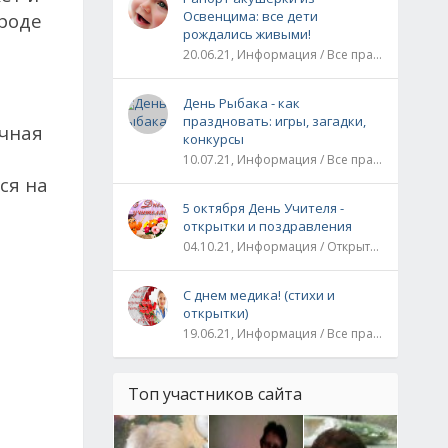
Освенцима: все дети
ароде
рождались живыми!
20.06.21, Информация / Все праздники / Рассказы и истории
День Рыбака - как
праздновать: игры, загадки,
чная
конкурсы
10.07.21, Информация / Все праздники
ся на
5 октября День Учителя -
открытки и поздравления
04.10.21, Информация / Открытки / Все праздники
С днем медика! (стихи и
открытки)
19.06.21, Информация / Все праздники
Топ участников сайта