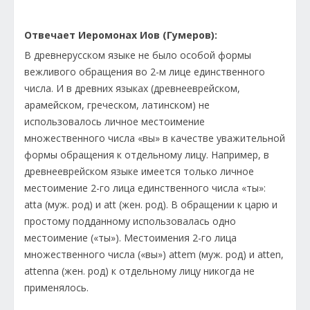
Отвечает Иеромонах Иов (Гумеров):
В древнерусском языке не было особой формы
вежливого обращения во 2-м лице единственного
числа. И в древних языках (древнееврейском,
арамейском, греческом, латинском) не
использовалось личное местоимение
множественного числа «вы» в качестве уважительной
формы обращения к отдельному лицу. Например, в
древнееврейском языке имеется только личное
местоимение 2-го лица единственного числа «ты»:
atta (муж. род) и att (жен. род). В обращении к царю и
простому подданному использовалась одно
местоимение («ты»). Местоимения 2-го лица
множественного числа («вы») attem (муж. род) и atten,
attenna (жен. род) к отдельному лицу никогда не
применялось.