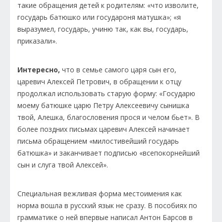
такие обращения детей к родителям: «что изволите,
государь батюшко или государоня матушка»; «я
выразумел, государь, учиню так, как вы, государь,
приказали».
Интересно,
что в семье самого царя сын его,
царевич Алексей Петрович, в обращении к отцу
продолжал использовать старую форму: «Государю
моему батюшке царю Петру Алексеевичу сынишка
твой, Алешка, благословения прося и челом бьет». В
более поздних письмах царевич Алексей начинает
письма обращением «милостивейший государь
батюшка» и заканчивает подписью «всепокорнейший
сын и слуга твой Алексей».
Специальная вежливая форма местоимения как
норма вошла в русский язык не сразу. В пособиях по
грамматике о ней впервые написал Антон Барсов в