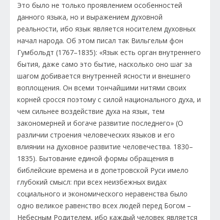
Это было не только проявлением особенностей
данного языка, но и выражением духовной
реальности, ибо язык является носителем духовных
начал народа. Об этом писал так Вильгельм фон
Гумбольдт (1767–1835): «Язык есть орган внутреннего
бытия, даже само это бытие, насколько оно шаг за
шагом добивается внутренней ясности и внешнего
воплощения. Он всеми тончайшими нитями своих
корней сросся поэтому с силой национального духа, и
чем сильнее воздействие духа на язык, тем
закономерней и богаче развитие последнего» (О
различии строения человеческих языков и его
влиянии на духовное развитие человечества. 1830–
1835). Бытование единой формы обращения в
библейские времена и в допетровской Руси имело
глубокий смысл: при всех неизбежных видах
социального и экономического неравенства было
одно великое равенство всех людей перед Богом –
Небесным Родителем, ибо каждый человек является