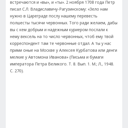
встречаются и «вы», и «ты». 2 ноября 1708 года Петр
писал С.Л. Владиславичу-Рагузинскому: «Зело нам
нужно в Цареграде послу нашему перевесть
полшесты тысячи червонных. Того ради желаем, дабы
вы с кем добрым и надежным куриером послали к
нему вексель на то число червонных, чтоб ему твой
корреспондент там те червонные отдал. А ты у нас
прими оные на Москве у Алексея Курбатова или денги
мелкие у Автомона Иванова» (Письма и бумаги
императора Петра Великого. Т. 8. Вып. 1. М.; Л., 1948.
С. 270).