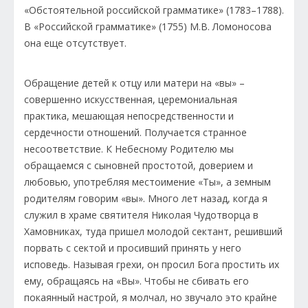
«Обстоятельной российской грамматике» (1783–1788).
В «Российской грамматике» (1755) М.В. Ломоносова
она еще отсутствует.
Обращение детей к отцу или матери на «вы» –
совершенно искусственная, церемониальная
практика, мешающая непосредственности и
сердечности отношений. Получается странное
несоответствие. К Небесному Родителю мы
обращаемся с сыновней простотой, доверием и
любовью, употребляя местоимение «Ты», а земным
родителям говорим «вы». Много лет назад, когда я
служил в храме святителя Николая Чудотворца в
Хамовниках, туда пришел молодой сектант, решивший
порвать с сектой и просивший принять у него
исповедь. Называя грехи, он просил Бога простить их
ему, обращаясь на «Вы». Чтобы не сбивать его
покаянный настрой, я молчал, но звучало это крайне