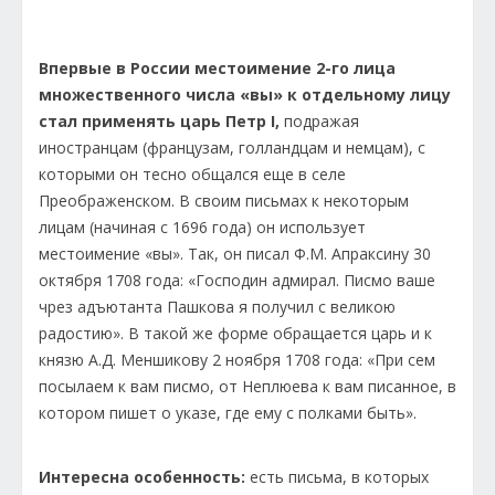
Впервые в России местоимение 2-го лица
множественного числа «вы» к отдельному лицу
стал применять царь Петр I,
подражая
иностранцам (французам, голландцам и немцам), с
которыми он тесно общался еще в селе
Преображенском. В своим письмах к некоторым
лицам (начиная с 1696 года) он использует
местоимение «вы». Так, он писал Ф.М. Апраксину 30
октября 1708 года: «Господин адмирал. Писмо ваше
чрез адъютанта Пашкова я получил с великою
радостию». В такой же форме обращается царь и к
князю А.Д. Меншикову 2 ноября 1708 года: «При сем
посылаем к вам писмо, от Неплюева к вам писанное, в
котором пишет о указе, где ему с полками быть».
Интересна особенность:
есть письма, в которых