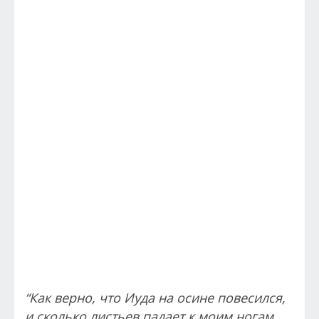
“Как верно, что Иуда на осине повесился,
и сколько листьев падает к моим ногам,