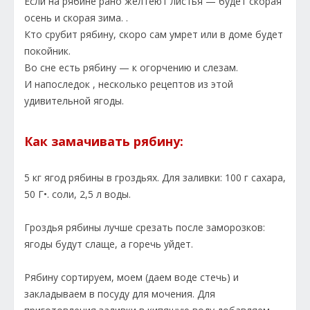
Если на рябине рано желтеют листья — будет скорая
осень и скорая зима. .
Кто срубит рябину, скоро сам умрет или в доме будет
покойник.
Во сне есть рябину — к огорчению и слезам.
И напоследок , несколько рецептов из этой
удивительной ягоды.
Как замачивать рябину:
5 кг ягод рябины в гроздьях. Для заливки: 100 г сахара,
50 Г•. соли, 2,5 л воды.
Гроздья рябины лучше срезать после заморозков:
ягоды будут слаще, а горечь уйдет.
Рябину сортируем, моем (даем воде стечь) и
закладываем в посуду для мочения. Для