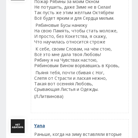
Пожар Рябины за моим Окном
Не потушить, даже Зиме не в Силах!
Так пусть же этим жёлтым Октябрём
Всё будет ярким и для Сердца милым.
Рябиновые Бусы нанижу
На свою Память, чтобы стать моложе,
И просто, без Кокетства, я скажу,
Что научилась относится строже
К себе, своим Словам, на чём стою,
Всё это мне дала твоя Любовь!
Рябину я на Чувствах настою,
Рябиновым Вином ворвавшись в Кровь,
Пьяня тебя, почти сбивая с Ног,
Слепя от Страсти и лаская нежно,
Такая вот осенняя Любовь,
Срывающая Листья и Одежды.
(Л.Литвинова)
Yana
Раньше, когда на зиму вставляли вторые