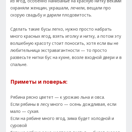
из ягод, особенно нанизаные на красную нитку веками
охраняли женщин, украшали, лечили, вещали про
скорую свадьбу и дарили плодовитость.
Сделать такие бусы легко, нужно просто набрать
много красных ягод, взять иголку и нитку, а потом эту
волшебную красоту стоит поносить, хотя если вы не
любительница экстравагантности — то просто
развесьте нитки бус на кухне, возле входной двери и в
спальне.
Приметы и поверья:
Рябина рясно цветет — к урожаю льна и овса.
Если рябины в лесу много — осень дождливая, если
мало — сухая.
Если на рябине много ягод, зима будет холодной и
суровой