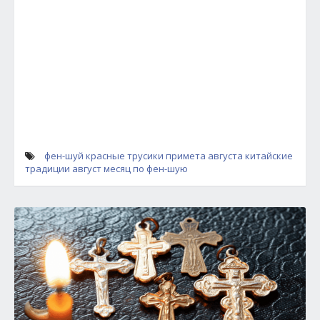
фен-шуй
красные трусики примета августа
китайские
традиции
август месяц по фен-шую