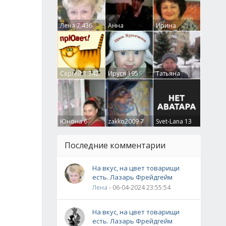
Лена
7 436
Анна
Ирина
Гумлевая
0
Бруцкая
41
Сергей
1 342
Ируся
195
Татьяна
Крючкова
0
Юнона
6
zakko2009
7
Svet-Lana
13
Последние комментарии
На вкус, на цвет товарищи
есть. Лазарь Фрейдгейм
Лена
- 06-04-2024 23:55:54
На вкус, на цвет товарищи
есть. Лазарь Фрейдгейм