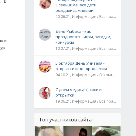
. В
Освенцима: все дети
рождались живыми!
20.06.21, Информация / Все праздники / Рассказы и истории
День Рыбака - как
праздновать: игры, загадки,
ах и
конкурсы
как
10.07.21, Информация / Все праздники
5 октября День Учителя -
открытки и поздравления
04.10.21, Информация / Открытки / Все праздники
С днем медика! (стихи и
открытки)
19.06.21, Информация / Все праздники
Топ участников сайта