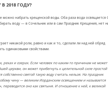
В 2018 ГОДУ?
аме можно набрать крещенской воды. Оба раза вода освящаетс
абирать воду — в Сочельник или в сам Праздник Крещения, нет н
ает никакой роли, равно и как и то, сделали ли над ней обряд
ать одинаковыми свойствами.
х, реках и озерах. Если человек по каким-то причинам не может
йшей церкви, он может прибегнуть к целительной силе простой
я собственно святой такую воду считать нельзя. На праздник
особому чину — великим Иорданским освящением и называется
», переводится оно как святыня. И отношение к ней, к великой