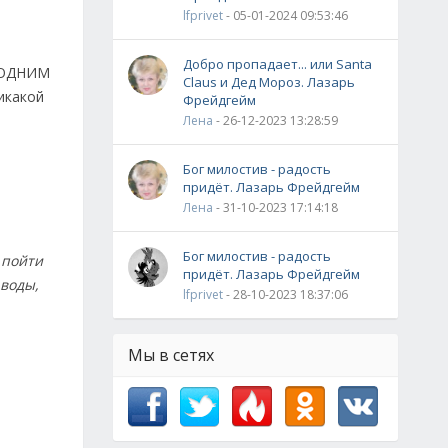
lfprivet
- 05-01-2024 09:53:46
Добро пропадает... или Santa
я ОДНИМ
Claus и Дед Мороз. Лазарь
икакой
Фрейдгейм
Лена
- 26-12-2023 13:28:59
Бог милостив - радость
придёт. Лазарь Фрейдгейм
Лена
- 31-10-2023 17:14:18
Бог милостив - радость
 пойти
придёт. Лазарь Фрейдгейм
 воды,
lfprivet
- 28-10-2023 18:37:06
Мы в сетях