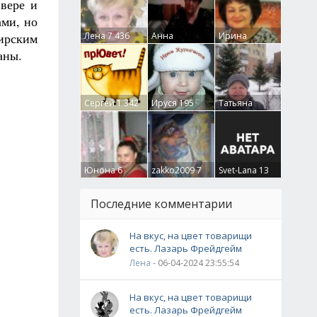
вере и
ами, но
мирским
Лена
7 436
Анна
Ирина
Гумлевая
0
Бруцкая
41
аны.
Сергей
1 342
Ируся
195
Татьяна
Крючкова
0
Юнона
6
zakko2009
7
Svet-Lana
13
Последние комментарии
На вкус, на цвет товарищи
есть. Лазарь Фрейдгейм
Лена
- 06-04-2024 23:55:54
На вкус, на цвет товарищи
есть. Лазарь Фрейдгейм