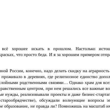
 всё хорошее искать в прошлом. Настолько истощ
расках, что просто беда. И я за хорошим примером отп
ой России, конечно, надо делать скидку на аграрност
проживало в деревнях, где религиозное единство допо
ослойными родственными связями… Однако храм для все
нравственным центром, при нем решались все важные в
ые нужды, реализовывали проекты и даже бизнес-старта
 старообрядчестве), обсуждали волнующие вопросы э
ное образование, не правда ли? Помножишь на масштаб 