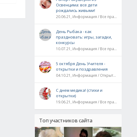
Освенцима: все дети
рождались живыми!
20.06.21, Информация / Все праздники / Рассказы и истории
День Рыбака - как
праздновать: игры, загадки,
конкурсы
10.07.21, Информация / Все праздники
5 октября День Учителя -
открытки и поздравления
04.10.21, Информация / Открытки / Все праздники
С днем медика! (стихи и
открытки)
19.06.21, Информация / Все праздники
Топ участников сайта