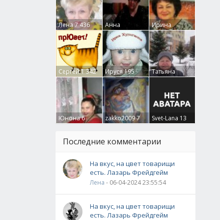
Лена
7 436
Анна
Ирина
Гумлевая
0
Бруцкая
41
Сергей
1 342
Ируся
195
Татьяна
Крючкова
0
Юнона
6
zakko2009
7
Svet-Lana
13
Последние комментарии
На вкус, на цвет товарищи
есть. Лазарь Фрейдгейм
Лена
- 06-04-2024 23:55:54
На вкус, на цвет товарищи
есть. Лазарь Фрейдгейм