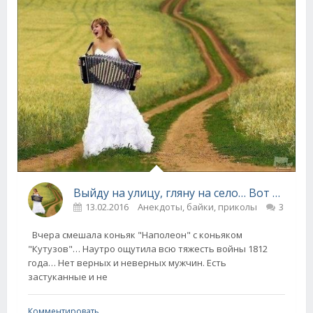
Выйду на улицу, гляну на село… Вот это я гульнула — село то не моё! (анекдоты)
13.02.2016
Анекдоты, байки, приколы
3
Вчера смешала коньяк "Наполеон" с коньяком
"Кутузов"… Наутро ощутила всю тяжесть войны 1812
года… Нет верных и неверных мужчин. Есть
застуканные и не
Комментировать