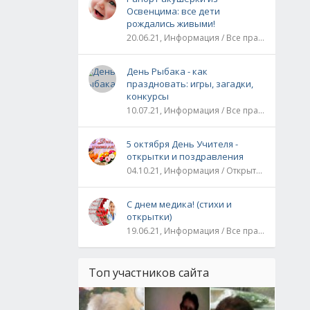
Освенцима: все дети
рождались живыми!
20.06.21, Информация / Все праздники / Рассказы и истории
День Рыбака - как
праздновать: игры, загадки,
конкурсы
10.07.21, Информация / Все праздники
5 октября День Учителя -
открытки и поздравления
04.10.21, Информация / Открытки / Все праздники
С днем медика! (стихи и
открытки)
19.06.21, Информация / Все праздники
Топ участников сайта