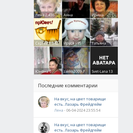
Лена
7 436
Анна
Ирина
Гумлевая
0
Бруцкая
41
Сергей
1 342
Ируся
195
Татьяна
Крючкова
0
Юнона
6
zakko2009
7
Svet-Lana
13
Последние комментарии
На вкус, на цвет товарищи
есть. Лазарь Фрейдгейм
Лена
- 06-04-2024 23:55:54
На вкус, на цвет товарищи
есть. Лазарь Фрейдгейм