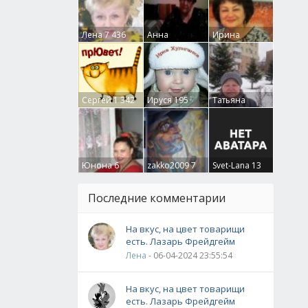
Лена
7 436
Анна
Ирина
Гумлевая
0
Бруцкая
41
Сергей
1 342
Ируся
195
Татьяна
Крючкова
0
Юнона
6
zakko2009
7
Svet-Lana
13
Последние комментарии
На вкус, на цвет товарищи
есть. Лазарь Фрейдгейм
Лена
- 06-04-2024 23:55:54
На вкус, на цвет товарищи
есть. Лазарь Фрейдгейм