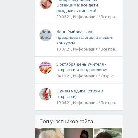
Освенцима: все дети
рождались живыми!
20.06.21, Информация / Все праздники / Рассказы и истории
День Рыбака - как
праздновать: игры, загадки,
конкурсы
10.07.21, Информация / Все праздники
5 октября День Учителя -
открытки и поздравления
04.10.21, Информация / Открытки / Все праздники
С днем медика! (стихи и
открытки)
19.06.21, Информация / Все праздники
Топ участников сайта