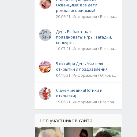
Освенцима: все дети
рождались живыми!
20.06.21, Информация / Все праздники / Рассказы и истории
День Рыбака - как
праздновать: игры, загадки,
конкурсы
10.07.21, Информация / Все праздники
5 октября День Учителя -
открытки и поздравления
04.10.21, Информация / Открытки / Все праздники
С днем медика! (стихи и
открытки)
19.06.21, Информация / Все праздники
Топ участников сайта