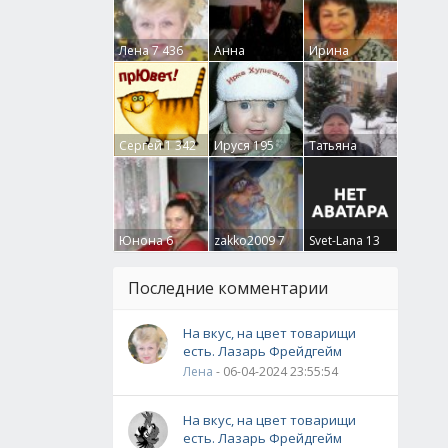
Лена
7 436
Анна
Ирина
Гумлевая
0
Бруцкая
41
Сергей
1 342
Ируся
195
Татьяна
Крючкова
0
Юнона
6
zakko2009
7
Svet-Lana
13
Последние комментарии
На вкус, на цвет товарищи
есть. Лазарь Фрейдгейм
Лена
- 06-04-2024 23:55:54
На вкус, на цвет товарищи
есть. Лазарь Фрейдгейм