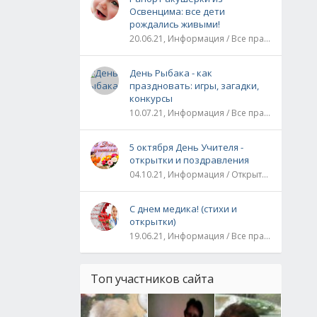
Освенцима: все дети
рождались живыми!
20.06.21, Информация / Все праздники / Рассказы и истории
День Рыбака - как
праздновать: игры, загадки,
конкурсы
10.07.21, Информация / Все праздники
5 октября День Учителя -
открытки и поздравления
04.10.21, Информация / Открытки / Все праздники
С днем медика! (стихи и
открытки)
19.06.21, Информация / Все праздники
Топ участников сайта