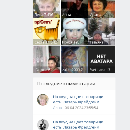
Лена
7 436
Анна
Ирина
Гумлевая
0
Бруцкая
41
Сергей
1 342
Ируся
195
Татьяна
Крючкова
0
Юнона
6
zakko2009
7
Svet-Lana
13
Последние комментарии
На вкус, на цвет товарищи
есть. Лазарь Фрейдгейм
Лена
- 06-04-2024 23:55:54
На вкус, на цвет товарищи
есть. Лазарь Фрейдгейм