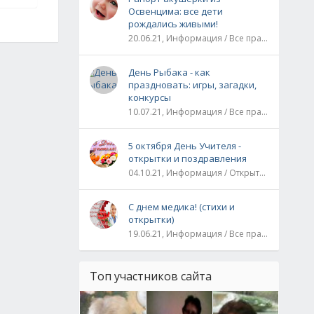
Освенцима: все дети
рождались живыми!
20.06.21, Информация / Все праздники / Рассказы и истории
День Рыбака - как
праздновать: игры, загадки,
конкурсы
10.07.21, Информация / Все праздники
5 октября День Учителя -
открытки и поздравления
04.10.21, Информация / Открытки / Все праздники
С днем медика! (стихи и
открытки)
19.06.21, Информация / Все праздники
Топ участников сайта