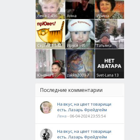
Лена
7 436
Анна
Ирина
Гумлевая
0
Бруцкая
41
Сергей
1 342
Ируся
195
Татьяна
Крючкова
0
Юнона
6
zakko2009
7
Svet-Lana
13
Последние комментарии
На вкус, на цвет товарищи
есть. Лазарь Фрейдгейм
Лена
- 06-04-2024 23:55:54
На вкус, на цвет товарищи
есть. Лазарь Фрейдгейм