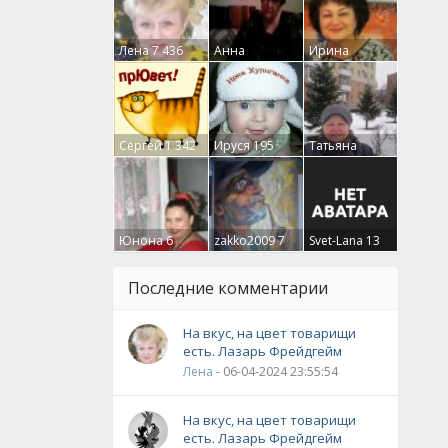
Лена
7 436
Анна
Ирина
Гумлевая
0
Бруцкая
41
Сергей
1 342
Ируся
195
Татьяна
Крючкова
0
Юнона
6
zakko2009
7
Svet-Lana
13
Последние комментарии
На вкус, на цвет товарищи
есть. Лазарь Фрейдгейм
Лена
- 06-04-2024 23:55:54
На вкус, на цвет товарищи
есть. Лазарь Фрейдгейм