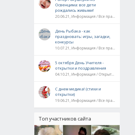
Освенцима: все дети
рождались живыми!
20.06.21, Информация / Все праздники / Рассказы и истории
День Рыбака - как
праздновать: игры, загадки,
конкурсы
10.07.21, Информация / Все праздники
5 октября День Учителя -
открытки и поздравления
04.10.21, Информация / Открытки / Все праздники
С днем медика! (стихи и
открытки)
19.06.21, Информация / Все праздники
Топ участников сайта